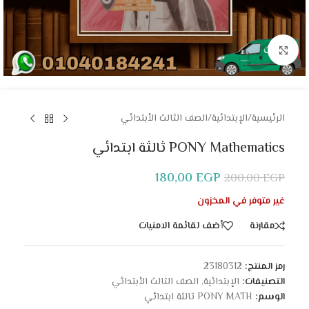
Click to enlarge
الرئيسية
/
الإبتدائية
/
الصف الثالث الأبتدائي
PONY Mathematics ثالثة ابتدائي
180,00
EGP
200,00
EGP
غير متوفر في المخزون
مقارنة
أضف لقائمة الامنيات
رمز المنتج:
23180312
التصنيفات:
الإبتدائية
,
الصف الثالث الأبتدائي
الوسم:
PONY MATH ثالثة ابتدائي