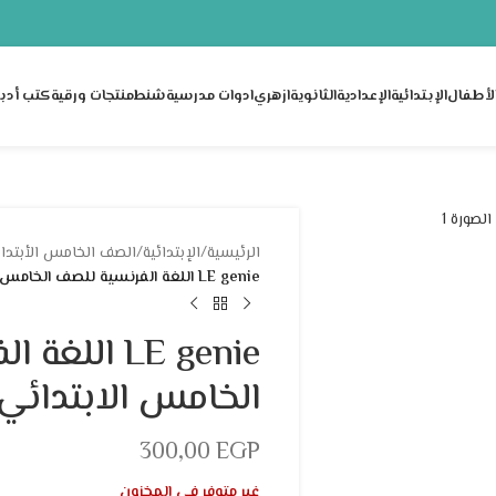
لأطفال
الإبتدائية
الإعدادية
الثانوية
ازهري
ادوات مدرسية
شنط
منتجات ورقية
كتب أدبي
الرئيسية
/
الإبتدائية
/
الصف الخامس الأبتدا
LE genie اللغة الفرنسية للصف الخامس الابتدائي
LE genie ال
الخامس الابتدائي
300,00
EGP
غير متوفر في المخزون