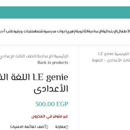
لأطفال
الإبتدائية
الإعدادية
الثانوية
ازهري
ادوات مدرسية
شنط
منتجات ورقية
كتب أدبي
الرئيسية
/
الإعدادية
/
الصف الثالث الإعدادي
Back to products
LE genie ال
الأعدادى
300,00
EGP
غير متوفر في المخزون
مقارنة
أضف لقائمة الامنيات