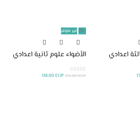
-9%
غير متوفر
لثة اعدادي
الأضواء علوم ثانية اعدادي
118,00
EGP
1
130,00
EGP
قراءة المزيد