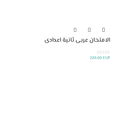
الامتحان عربى ثانية اعدادى
220,00
EGP
إضافة إلى السلة
-10%
غير متوفر
المعاصر رياض