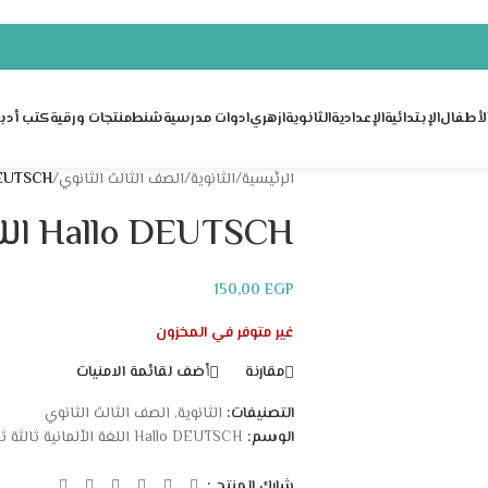
لأطفال
الإبتدائية
الإعدادية
الثانوية
ازهري
ادوات مدرسية
شنط
منتجات ورقية
كتب أدبي
الرئيسية
/
الثانوية
/
الصف الثالث الثانوي
/
Hallo DEUTSCH اللغة 
Hallo DEUTSCH اللغة الألمانية ثالثة ثانوى
150,00
EGP
غير متوفر في المخزون
مقارنة
أضف لقائمة الامنيات
التصنيفات:
الثانوية
,
الصف الثالث الثانوي
الوسم:
Hallo DEUTSCH اللغة الألمانية ثالثة ثانوى
شارك المنتج :