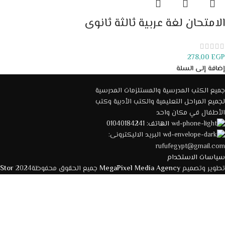
الامتحان لغة عربية ثالثة ثانوى
278,00
EGP
إضافة إلى السلة
جميع الكتب المدرسية والمستلزمات المدرسية
لجميع المراحل التعليمية والكتب الأدبية وكتب
الأطفال في مكان واحد
الهاتف: 01040184241
البريد الاليكترونى:
rufufegypt@gmail.com
سياسات الاستخدام
تطوير وتصميم
MegaPixel Media Agency
جميع الحقوق محفوظة2024
 Stor