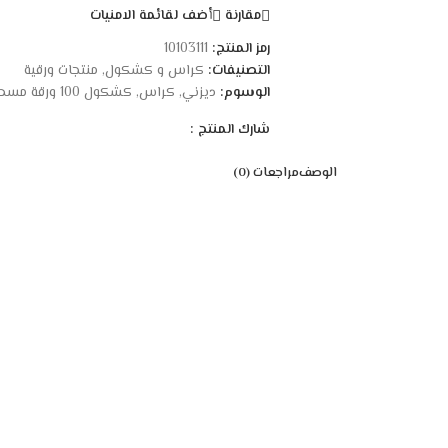
مقارنة
أضف لقائمة الامنيات
رمز المنتج:
10103111
التصنيفات:
كراس و كشكول
,
منتجات ورقية
الوسوم:
ديزني
,
كراس
,
كشكول 100 ورقة مسطر
شارك المنتج :
الوصف
مراجعات (0)