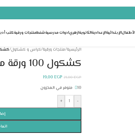
لأطفال
الإبتدائية
الإعدادية
الثانوية
ازهري
ادوات مدرسية
شنط
منتجات ورقية
كتب أدبي
الرئيسية
/
منتجات ورقية
/
كراس و كشكول
/
كشكول 100 ورقة مسط
كشكول 100 ورقة مسطر ديزنى أشكال
19,00
EGP
21,00
EGP
10 متوفر في المخزون
+
-
إضا
اتمام