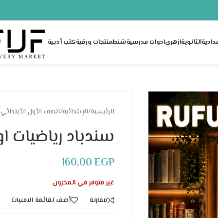
عدادية
الثانوية
ازهري
ادوات مدرسية
شنط
منتجات ورقية
كتب أدبية
الرئيسية
/
الإبتدائية
/
الصف الأول الأبتدائي
/
سندباد رياضيات او
160,00
EGP
غير متوفر في المخزون
مقارنة
أضف لقائمة الامنيات