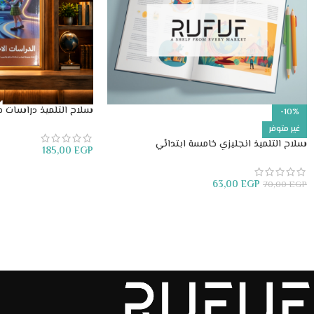
سلاح التلميذ دراسات خ
-10%
غير متوفر
سلاح التلميذ انجليزي خامسة ابتدائي
185,00
EGP
إضافة إلى السلة
63,00
EGP
70,00
EGP
قراءة المزيد