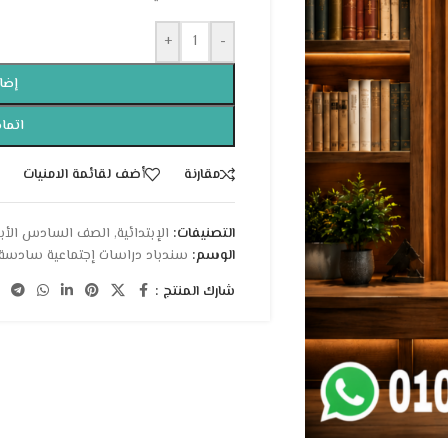
+
-
إضا
اتمام
مقارنة
أضف لقائمة الامنيات
التصنيفات:
الإبتدائية
,
الصف السادس الأبت
الوسم:
سندباد دراسات إجتماعية سادسة 
شارك المنتج :