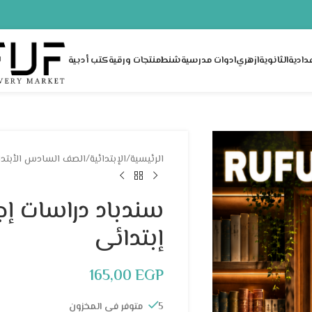
عدادية
الثانوية
ازهري
ادوات مدرسية
شنط
منتجات ورقية
كتب أدبية
الرئيسية
/
الإبتدائية
/
الصف السادس الأبتد
سندباد دراسات إ
إبتدائى
165,00
EGP
5 متوفر في المخزون