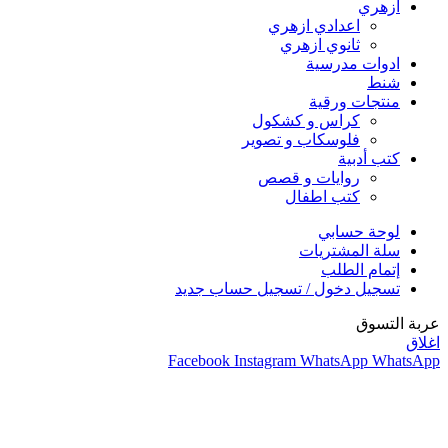
ازهري
اعدادي ازهري
ثانوي ازهري
ادوات مدرسية
شنط
منتجات ورقية
كراس و كشكول
فلوسكاب و تصوير
كتب أدبية
روايات و قصص
كتب اطفال
لوحة حسابي
سلة المشتريات
إتمام الطلب
تسجيل دخول / تسجيل حساب جديد
عربة التسوق
اغلاق
Facebook
Instagram
WhatsApp
WhatsApp