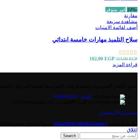
-10%
غير متوفر
مقارنة
مشاهدة سريعة
أضف لقائمة الامنيات
سلاح التلميذ مهارات خامسة ابتدائي
102,00
EGP
113,00
EGP
قراءة المزيد
جميع الكتب المدرسية والمستلزمات المدرسية لجميع المراحل التعليم
الهاتف: 01040184241
البريد الاليكترونى: rufufegypt@gmail.com
سياسات الاستخدام
تطوير وتصميم
MegaPixel Media Agency
جميع الحقوق محفوظة2024
اغلاق
Search