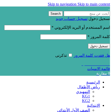
Skip to navigation
Skip to main content
..
Search
تسجيل دخول
تسجيل حساب جديد
اسم المستخدم أو البريد الإلكتروني
*
كلمة المرور
*
تسجيل دخول
هل فقدت كلمة المرور
تذكرنى
0,00
EGP
items
0
قائمة الامنيات
0
مقارنة
الرئيسية
رياض الأطفال
التمهيدي
KG1
KG2
الإبتدائية
الصف الأول الأبتدائي