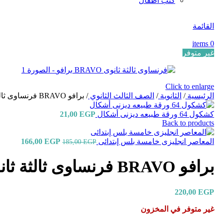
كتب اطفال
القائمة
items
0
غير متوفر
Click to enlarge
الرئيسية
/
الثانوية
/
الصف الثالث الثانوي
/
برافو BRAVO فرنساوى ثالثة ثانوى
كشكول 64 ورقة طبيعه ديزنى أشكال
EGP
21,00
Back to products
المعاصر انجليزى خامسة بلس إبتدائى
EGP
166,00
185,00
EGP
برافو BRAVO فرنساوى ثالثة ثانوى
220,00
EGP
غير متوفر في المخزون