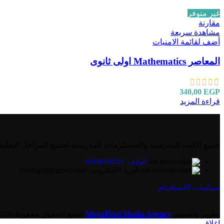
غير متوفر
مقارنة
مشاهدة سريعة
أضف لقائمة الامنيات
المعاصر Mathematics اولى ثانوى
340,00
EGP
قراءة المزيد
جميع الكتب المدرسية والمستلزمات المدرسية لجميع المراحل التعليم
الهاتف: 01040184241
البريد الاليكترونى: rufufegypt@gmail.com
سياسات الاستخدام
تطوير وتصميم
MegaPixel Media Agency
جميع الحقوق محفوظة2024
اغلاق