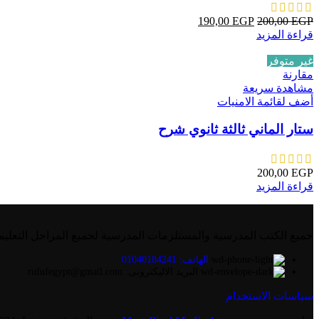
190,00
EGP
200,00
EGP
قراءة المزيد
غير متوفر
مقارنة
مشاهدة سريعة
أضف لقائمة الامنيات
ستار الماني ثالثة ثانوي شرح
200,00
EGP
قراءة المزيد
جميع الكتب المدرسية والمستلزمات المدرسية لجميع المراحل التعليم
الهاتف: 01040184241
البريد الاليكترونى: rufufegypt@gmail.com
سياسات الاستخدام