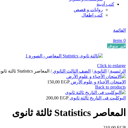
كتب أدبية
روايات و قصص
كتب اطفال
القائمة
items
0
غير متوفر
Click to enlarge
الرئيسية
/
الثانوية
/
الصف الثالث الثانوي
/
المعاصر Statistics ثالثة ثانوى
الإمتحان الأحياء و علوم الأرض
EGP
150,00
Back to products
البوكليت فى التاريخ ثالثة ثانوى
EGP
200,00
المعاصر Statistics ثالثة ثانوى
210,00
EGP