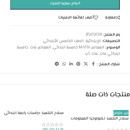
اتمام عملية الشراء
مقارنة
أضف لقائمة الامنيات
رمز المنتج:
25030311
التصنيفات:
الإبتدائية
,
الصف الخامس الأبتدائي
الوسوم:
المعاصر MATH خامسة ابتدائي
,
المعاصر ماث
,
خامسة
ابتدائي ماث
,
ماث 5ب
شارك المنتج :
منتجات ذات صلة
غير متوفر
سلاح التلميذ دراسات رابعة ابتدائي
سلاح التلميذ تكنولوجيا المعلومات
خامسة ابتدائي