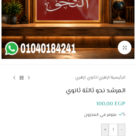
Click to enlarge
الرئيسية
/
ازهري
/
ثانوي ازهري
المرشد نحو ثالثة ثانوي
100,00
EGP
5 متوفر في المخزون
+
-