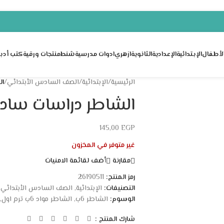
لأطفال
الإبتدائية
الإعدادية
الثانوية
ازهري
ادوات مدرسية
شنط
منتجات ورقية
كتب أدبي
الرئيسية
/
الإبتدائية
/
الصف السادس الأبتدائي
/
ال
الشاطر دراسات سادس
145,00
EGP
غير متوفر في المخزون
مقارنة
أضف لقائمة الامنيات
رمز المنتج:
26190511
التصنيفات:
الإبتدائية
,
الصف السادس الأبتدائي
الوسوم:
الشاطر 6ب
,
الشاطر مواد 6ب ترم اول
,
شارك المنتج :