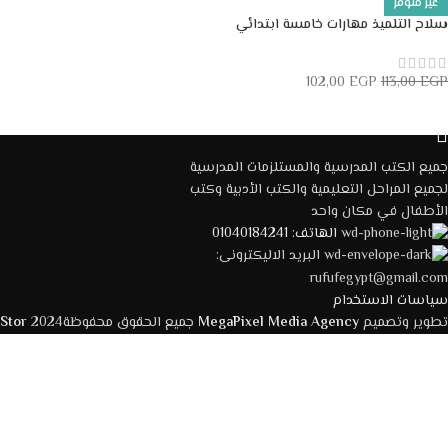
غير متوفر
سلاح التلميذ مهارات خامسة ابتدائي
102,00
EGP
113,00
EGP
قراءة المزيد
جميع الكتب المدرسية والمستلزمات المدرسية
لجميع المراحل التعليمية والكتب الأدبية وكتب
الأطفال في مكان واحد
الهاتف: 01040184241
البريد الاليكترونى:
rufufegypt@gmail.com
سياسات الاستخدام
تطوير وتصميم
MegaPixel Media Agency
جميع الحقوق محفوظة2024
 Stor