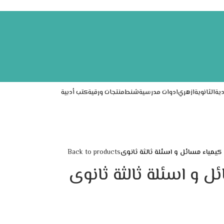
دية
الثانوية
ازهري
ادوات مدرسية
شنط
منتجات ورقية
كتب أدبية
 كيمياء مسائل و اسئلة ثالثة ثانوى
Back to products
ل و اسئلة ثالثة ثانوى