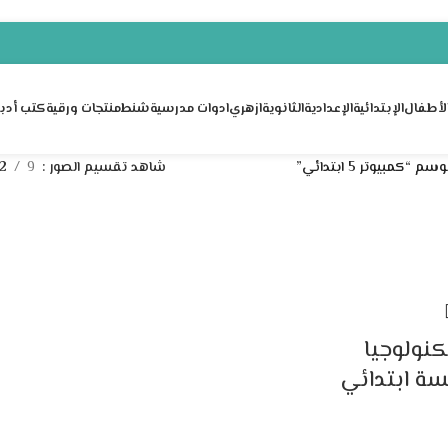
لأطفال
الإبتدائية
الإعدادية
الثانوية
ازهري
ادوات مدرسية
شنط
منتجات ورقية
كتب أدبي
“كمبيوتر 5 ابتدائي”
شاهد تقسيم الصور
9
12
كنولوجيا
سة ابتدائي