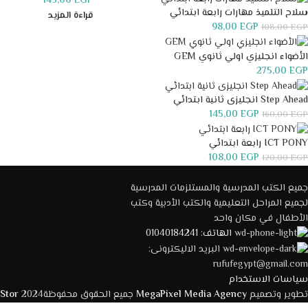
145,00
EGP
سلاح التلميذ مهارات رابعة ابتدائي
قراءة المزيد
98,00
EGP
108,00
EGP
الأضواء انجليزي اولي ثانوي GEM
275,00
EGP
Step Ahead انجليزى ثانية ابتدائي
145,00
EGP
160,00
EGP
ICT PONY رابعة ابتدائي
108,00
EGP
120,00
EGP
جميع الكتب المدرسية والمستلزمات المدرسية
لجميع المراحل التعليمية والكتب الأدبية وكتب
الأطفال في مكان واحد
الهاتف: 01040184241
البريد الاليكترونى:
rufufegypt@gmail.com
سياسات الاستخدام
تطوير وتصميم
MegaPixel Media Agency
جميع الحقوق محفوظة2024
 Stor