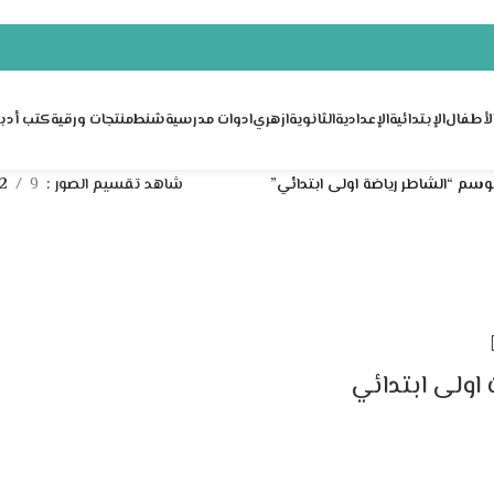
لأطفال
الإبتدائية
الإعدادية
الثانوية
ازهري
ادوات مدرسية
شنط
منتجات ورقية
كتب أدبي
وسم “الشاطر رياضة اولى ابتدائي”
شاهد تقسيم الصور
9
12
 اولى ابتدائي