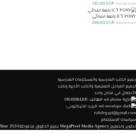
145,00
EGP
160,00
EGP
ICT PONY رابعة ابتدائي
108,00
EGP
120,00
EGP
جميع الكتب المدرسية والمستلزمات المدرسية
لجميع المراحل التعليمية والكتب الأدبية وكتب
الأطفال في مكان واحد
الهاتف: 01040184241
البريد الاليكترونى:
rufufegypt@gmail.com
سياسات الاستخدام
تطوير وتصميم
MegaPixel Media Agency
جميع الحقوق محفوظة2024
 Stor