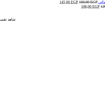
145,00
EGP
160,00
EGP
108,00
EGP
12
شاهد تقسي