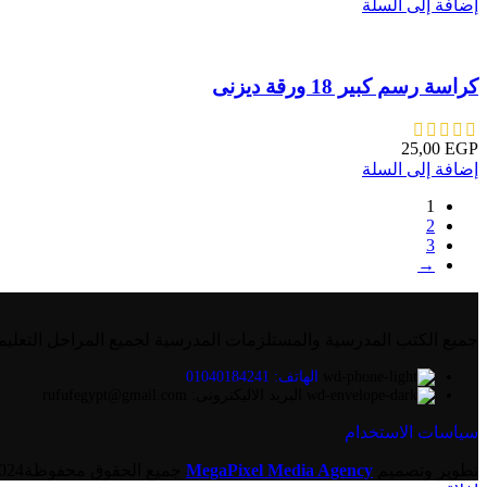
إضافة إلى السلة
كراسة رسم كبير 18 ورقة ديزنى
25,00
EGP
إضافة إلى السلة
1
2
3
→
جميع الكتب المدرسية والمستلزمات المدرسية لجميع المراحل التعليم
الهاتف: 01040184241
البريد الاليكترونى: rufufegypt@gmail.com
سياسات الاستخدام
تطوير وتصميم
MegaPixel Media Agency
جميع الحقوق محفوظة2024