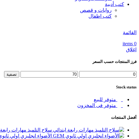
كتب أدبية
روايات و قصص
كتب اطفال
القائمة
items
0
اغلاق
فرز المنتجات حسب السعر
تصفية
Stock status
متوفر للبيع
متوفر فى المخزون
أفضل المنتجات
سلاح التلميذ مهارات رابعة 
الأضواء انجليزي اولي ثانوي EM