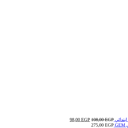
ابتدائي
EGP
108,00
EGP
98,00
G
EGP
275,00